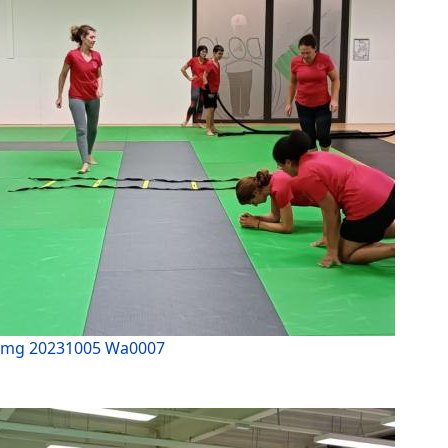
Img 20231005 Wa0007