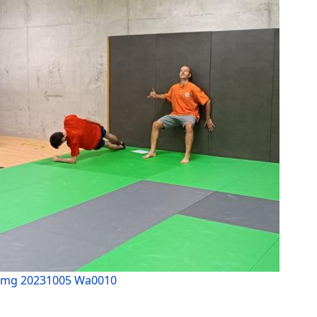
Img 20231005 Wa0010