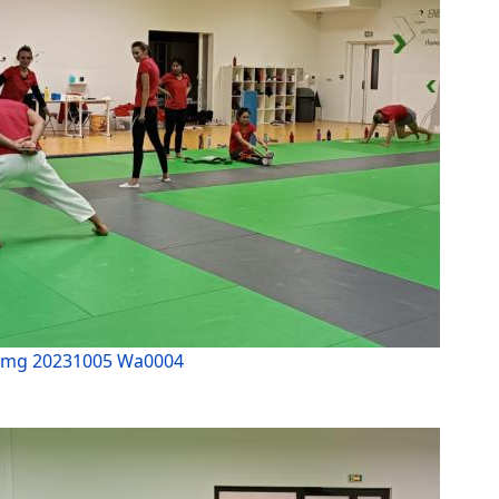
Img 20231005 Wa0004